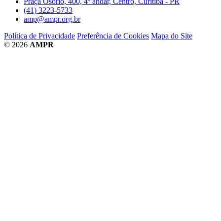
Praça Osório, 400, 4º andar, Centro, Curitiba - PR
(41) 3223-5733
amp@ampr.org.br
Política de Privacidade
Preferência de Cookies
Mapa do Site
© 2026
AMPR