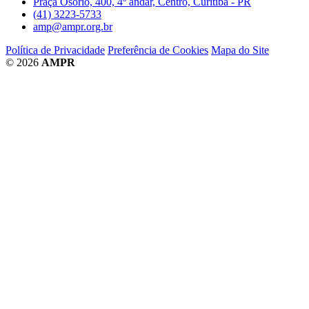
Praça Osório, 400, 4º andar, Centro, Curitiba - PR
(41) 3223-5733
amp@ampr.org.br
Política de Privacidade
Preferência de Cookies
Mapa do Site
© 2026
AMPR