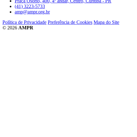
Praça Osório, 400, 4º andar, Centro, Curitiba - PR
(41) 3223-5733
amp@ampr.org.br
Política de Privacidade
Preferência de Cookies
Mapa do Site
© 2026
AMPR