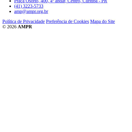
Praça Osório, 400, 4º andar, Centro, Curitiba - PR
(41) 3223-5733
amp@ampr.org.br
Política de Privacidade
Preferência de Cookies
Mapa do Site
© 2026
AMPR