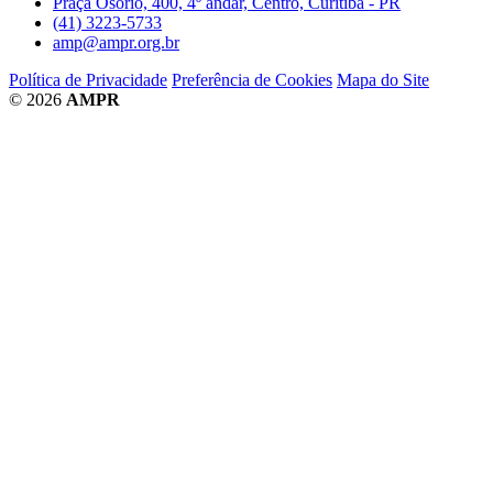
Praça Osório, 400, 4º andar, Centro, Curitiba - PR
(41) 3223-5733
amp@ampr.org.br
Política de Privacidade
Preferência de Cookies
Mapa do Site
© 2026
AMPR