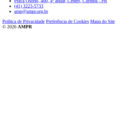
Praça Osório, 400, 4º andar, Centro, Curitiba - PR
(41) 3223-5733
amp@ampr.org.br
Política de Privacidade
Preferência de Cookies
Mapa do Site
© 2026
AMPR