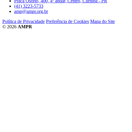
Praça Osório, 400, 4º andar, Centro, Curitiba - PR
(41) 3223-5733
amp@ampr.org.br
Política de Privacidade
Preferência de Cookies
Mapa do Site
© 2026
AMPR