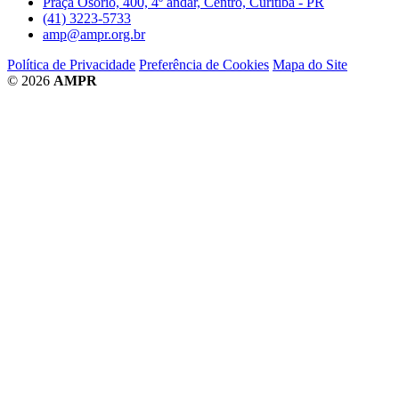
Praça Osório, 400, 4º andar, Centro, Curitiba - PR
(41) 3223-5733
amp@ampr.org.br
Política de Privacidade
Preferência de Cookies
Mapa do Site
© 2026
AMPR