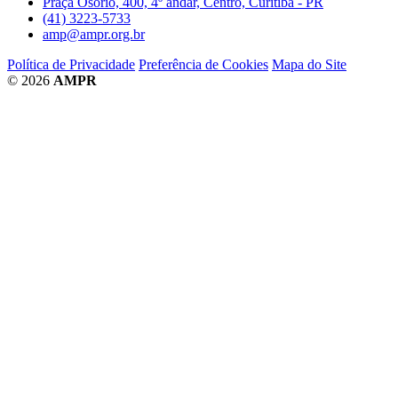
Praça Osório, 400, 4º andar, Centro, Curitiba - PR
(41) 3223-5733
amp@ampr.org.br
Política de Privacidade
Preferência de Cookies
Mapa do Site
© 2026
AMPR