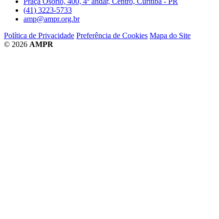
Praça Osório, 400, 4º andar, Centro, Curitiba - PR
(41) 3223-5733
amp@ampr.org.br
Política de Privacidade
Preferência de Cookies
Mapa do Site
© 2026
AMPR