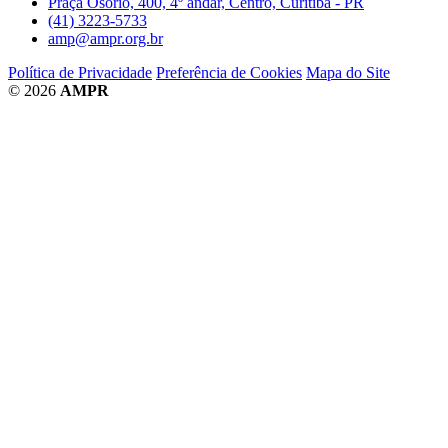
Praça Osório, 400, 4º andar, Centro, Curitiba - PR
(41) 3223-5733
amp@ampr.org.br
Política de Privacidade
Preferência de Cookies
Mapa do Site
© 2026
AMPR