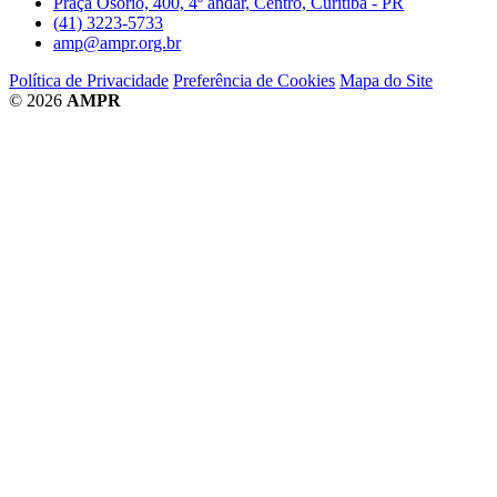
Praça Osório, 400, 4º andar, Centro, Curitiba - PR
(41) 3223-5733
amp@ampr.org.br
Política de Privacidade
Preferência de Cookies
Mapa do Site
© 2026
AMPR