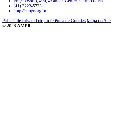
Praça Osório, 400, 4º andar, Centro, Curitiba - PR
(41) 3223-5733
amp@ampr.org.br
Política de Privacidade
Preferência de Cookies
Mapa do Site
© 2026
AMPR