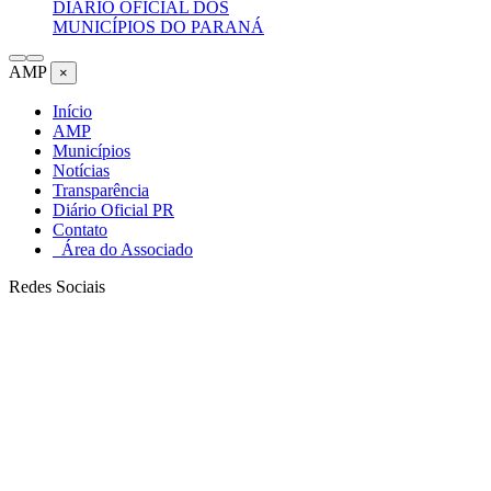
DIÁRIO OFICIAL DOS
MUNICÍPIOS DO PARANÁ
AMP
×
Início
AMP
Municípios
Notícias
Transparência
Diário Oficial PR
Contato
Área do Associado
Redes Sociais
FORTALECENDO MUNICÍPIOS,
CONSTRUINDO O FUTURO
Juntos em defesa dos interesses e do desenvolvimento do Paraná.
SAIBA MAIS SOBRE A AMP