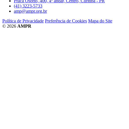
Praça Osório, 400, 4º andar, Centro, Curitiba - PR
(41) 3223-5733
amp@ampr.org.br
Política de Privacidade
Preferência de Cookies
Mapa do Site
© 2026
AMPR